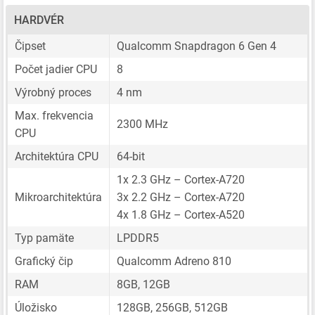
HARDVÉR
Čipset
Qualcomm Snapdragon 6 Gen 4
Počet jadier CPU
8
Výrobný proces
4 nm
Max. frekvencia
2300 MHz
CPU
Architektúra CPU
64-bit
1x 2.3 GHz – Cortex-A720
Mikroarchitektúra
3x 2.2 GHz – Cortex-A720
4x 1.8 GHz – Cortex-A520
Typ pamäte
LPDDR5
Grafický čip
Qualcomm Adreno 810
RAM
8GB, 12GB
Úložisko
128GB, 256GB, 512GB