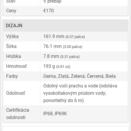
Stav
V predaji
Ceny
€170
DIZAJN
Výška
161.9 mm
(6.37 palca)
Šírka
76.1 mm
(3.00 palca)
Hrúbka
7.8 mm
(0.31 palca)
Hmotnosť
193 g
(6.81 oz)
Farby
čierna, Zlatá, Zelená, Červená, Biela
Odolný voči prachu a vode (odoláva
Odolnosť
vysokotlakovým prúdom vody;
ponoriteľný do 6 m)
Certifikácia
IP68, IP69K
odolnosti