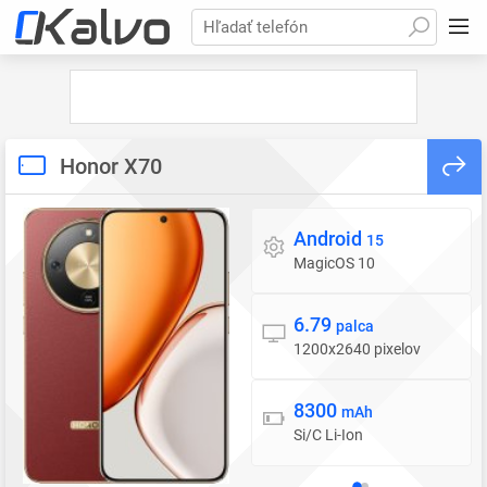
Hľadať telefón
Honor X70
Android
Operačný systém
15
MagicOS 10
6.79
Displej
palca
1200x2640 pixelov
8300
Batéria
mAh
Si/C Li-Ion