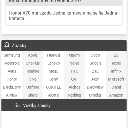
Koľko fotoaparátov má Honor X70?
Honor X70 má vzadu Jedna kamera a na selfie Jedna
kamera.
Značky
Samsung
Apple
Huawei
Xiaomi
Oppo
LG
Motorola
OnePlus
Lenovo
Nokia
Google
Tecno
Asus
Realme
Meizu
HTC
ZTE
Infinix
Honor
Vivo
Sony
CAT
Acer
Microsoft
BlackBerry
Ulefone
OUKITEL
Archos
Blackview
Oscal
Allview
Sharp
Alcatel
Nothing
Umidigi
Amazon
Všetky značky