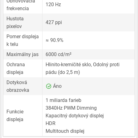
Obnovovacia
120 Hz
frekvencia
Hustota
427 ppi
pixelov
Pomer displeja
≈ 90.9%
k telu
Maximálny jas
6000 cd/m²
Ochrana
Hlinito-kremičité sklo, Odolný proti
displeja
pádu (do 2,5 m)
Dotyková
Áno
obrazovka
1 miliarda farieb
3840Hz PWM Dimming
Funkcie
Kapacitný dotykový displej
displeja
HDR
Multitouch displej