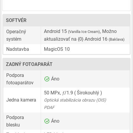
SOFTVÉR
Android 15
, Možno
Operačný
(Vanilla Ice Cream)
systém
aktualizovať na {0} Android 16
(Baklava)
Nadstavba
MagicOS 10
ZADNÝ FOTOAPARÁT
Podpora
Áno
fotoaparátov
ƒ
50 MPx
,
/1.9 ( Širokouhlý )
Jedna kamera
Optická stabilizácia obrazu (OIS)
PDAF
Podpora
Áno
blesku