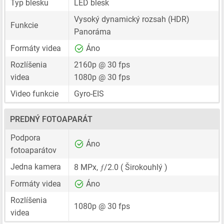
Typ blesku
LED blesk
Vysoký dynamický rozsah (HDR)
Funkcie
Panoráma
Formáty videa
Áno
Rozlíšenia
2160p @ 30 fps
videa
1080p @ 30 fps
Video funkcie
Gyro-EIS
PREDNÝ FOTOAPARÁT
Podpora
Áno
fotoaparátov
ƒ
Jedna kamera
8 MPx
,
/2.0 ( Širokouhlý )
Formáty videa
Áno
Rozlíšenia
1080p @ 30 fps
videa