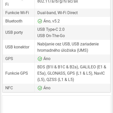
802.11/a/b/g/n/ac/ax
Fi
Funkcie Wi-Fi
Dual-band, Wi-Fi Direct
Bluetooth
Áno, v5.2
USB Type-C 2.0
USB porty
USB On-The-Go
Nabíjanie cez USB, USB zariadenie
USB konektor
hromadného úložiska (UMS)
GPS
Áno
BDS (B1I & B1C & B2a), GALILEO (E1 &
Funkcie GPS
E5a), GLONASS, GPS (L1 & L5), NavIC
(L5), QZSS (L1 & L5)
NFC
Áno