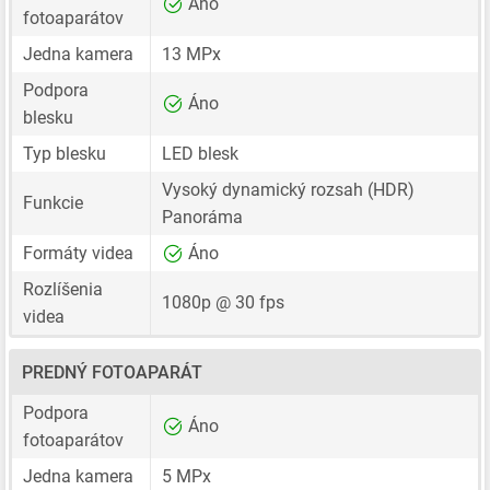
Áno
fotoaparátov
Jedna kamera
13 MPx
Podpora
Áno
blesku
Typ blesku
LED blesk
Vysoký dynamický rozsah (HDR)
Funkcie
Panoráma
Formáty videa
Áno
Rozlíšenia
1080p @ 30 fps
videa
PREDNÝ FOTOAPARÁT
Podpora
Áno
fotoaparátov
Jedna kamera
5 MPx