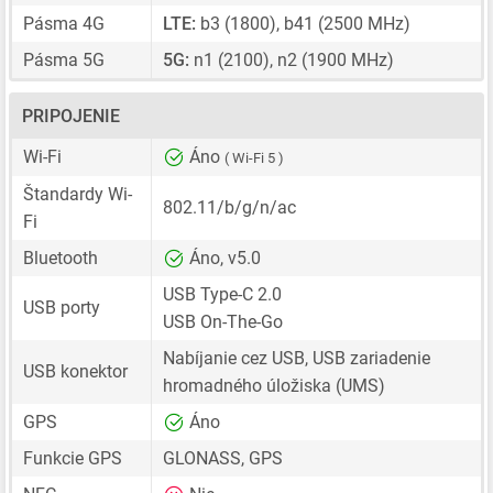
Pásma 4G
LTE:
b3 (1800), b41 (2500 MHz)
Pásma 5G
5G:
n1 (2100), n2 (1900 MHz)
PRIPOJENIE
Wi-Fi
Áno
( Wi-Fi 5 )
Štandardy Wi-
802.11/b/g/n/ac
Fi
Bluetooth
Áno, v5.0
USB Type-C 2.0
USB porty
USB On-The-Go
Nabíjanie cez USB, USB zariadenie
USB konektor
hromadného úložiska (UMS)
GPS
Áno
Funkcie GPS
GLONASS, GPS