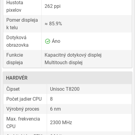
Hustota
262 ppi
pixelov
Pomer displeja
≈ 85.9%
k telu
Dotyková
Áno
obrazovka
Funkcie
Kapacitný dotykový displej
displeja
Multitouch displej
HARDVÉR
Čipset
Unisoc T8200
Počet jadier CPU
8
Výrobný proces
6 nm
Max. frekvencia
2300 MHz
CPU