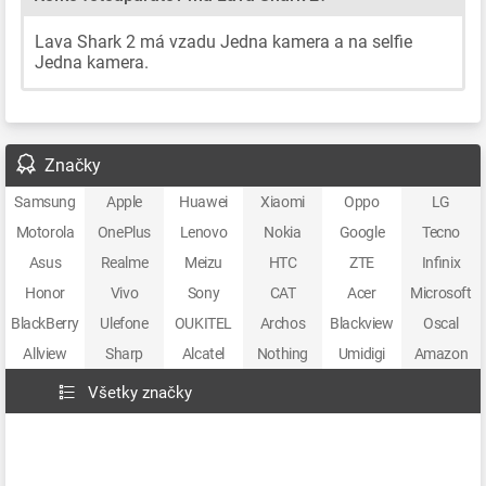
Lava Shark 2 má vzadu Jedna kamera a na selfie
Jedna kamera.
Značky
Samsung
Apple
Huawei
Xiaomi
Oppo
LG
Motorola
OnePlus
Lenovo
Nokia
Google
Tecno
Asus
Realme
Meizu
HTC
ZTE
Infinix
Honor
Vivo
Sony
CAT
Acer
Microsoft
BlackBerry
Ulefone
OUKITEL
Archos
Blackview
Oscal
Allview
Sharp
Alcatel
Nothing
Umidigi
Amazon
Všetky značky