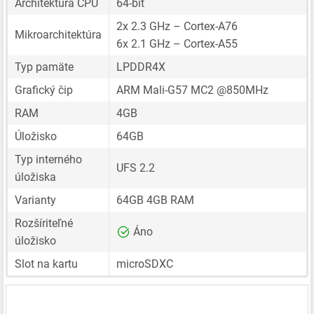
Architektúra CPU
64-bit
2x 2.3 GHz – Cortex-A76
Mikroarchitektúra
6x 2.1 GHz – Cortex-A55
Typ pamäte
LPDDR4X
Grafický čip
ARM Mali-G57 MC2 @850MHz
RAM
4GB
Úložisko
64GB
Typ interného
UFS 2.2
úložiska
Varianty
64GB 4GB RAM
Rozšíriteľné
Áno
úložisko
Slot na kartu
microSDXC