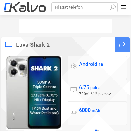
Hľadať telefón
Lava Shark 2
Android
Operačný systém
16
6.75
Displej
palca
720x1612 pixelov
6000
Batéria
mAh