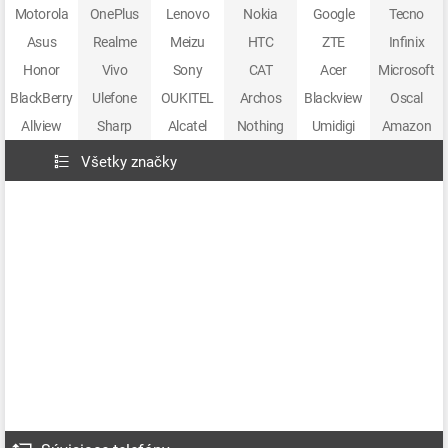
Motorola
OnePlus
Lenovo
Nokia
Google
Tecno
Asus
Realme
Meizu
HTC
ZTE
Infinix
Honor
Vivo
Sony
CAT
Acer
Microsoft
BlackBerry
Ulefone
OUKITEL
Archos
Blackview
Oscal
Allview
Sharp
Alcatel
Nothing
Umidigi
Amazon
Všetky značky