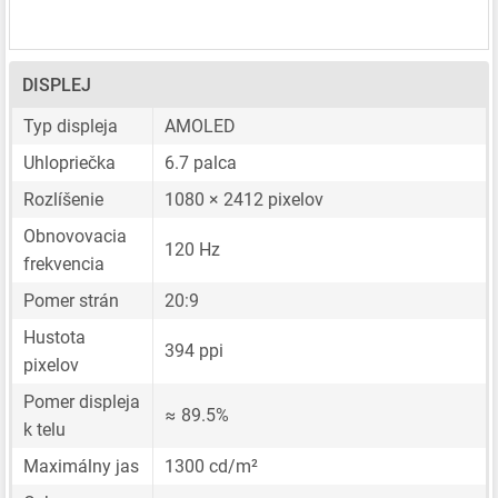
DISPLEJ
Typ displeja
AMOLED
Uhlopriečka
6.7 palca
Rozlíšenie
1080 × 2412 pixelov
Obnovovacia
120 Hz
frekvencia
Pomer strán
20:9
Hustota
394 ppi
pixelov
Pomer displeja
≈ 89.5%
k telu
Maximálny jas
1300 cd/m²