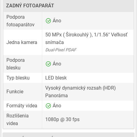
ZADNÝ FOTOAPARÁT
Podpora
Áno
fotoaparátov
50 MPx
( Širokouhlý ),
1/1.56"
Veľkosť
Jedna kamera
snímača
Dual-Pixel PDAF
Podpora
Áno
blesku
Typ blesku
LED blesk
Vysoký dynamický rozsah (HDR)
Funkcie
Panoráma
Formáty videa
Áno
Rozlíšenia
1080p @ 30 fps
videa