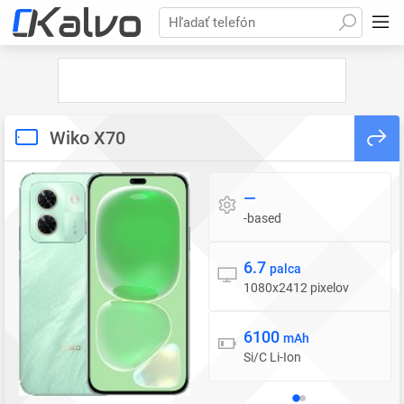
Hľadať telefón
Wiko X70
—
Operačný systém
-based
6.7
Displej
palca
1080x2412 pixelov
6100
Batéria
mAh
Si/C Li-Ion