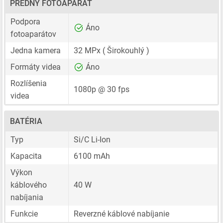
PREDNÝ FOTOAPARÁT
Podpora
Áno
fotoaparátov
Jedna kamera
32 MPx
( Širokouhlý )
Formáty videa
Áno
Rozlíšenia
1080p @ 30 fps
videa
BATÉRIA
Typ
Si/C Li-Ion
Kapacita
6100 mAh
Výkon
káblového
40 W
nabíjania
Funkcie
Reverzné káblové nabíjanie